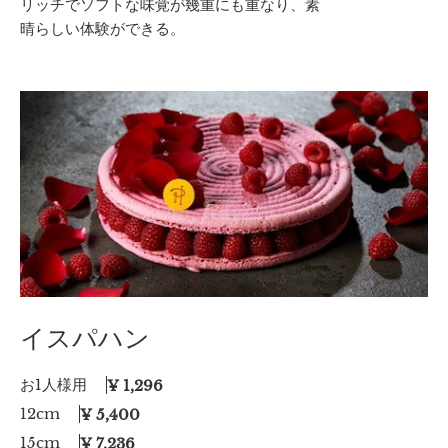
リッチでソフトな味覚が幾重にも重なり、素
晴らしい体験ができる。
イスパハン
お1人様用
¥ 1,296
12cm
¥ 5,400
15cm
¥ 7,236