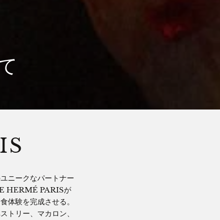
て
IS
のユニークなパートナー
ERMÉ PARISが
、食体験を完成させる。
ペストリー、マカロン、