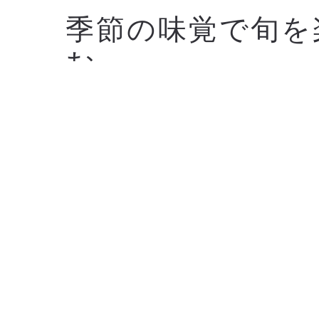
季節の味覚で旬を
む
最高級のケーキやデザートをお楽しみいただくため
の食材を使用し、思い出に残る味をお届けしていま
春、夏...。 どの季節もおいしい驚きに満ちています
街並みを、最高の食材で余すところなくお届けしま