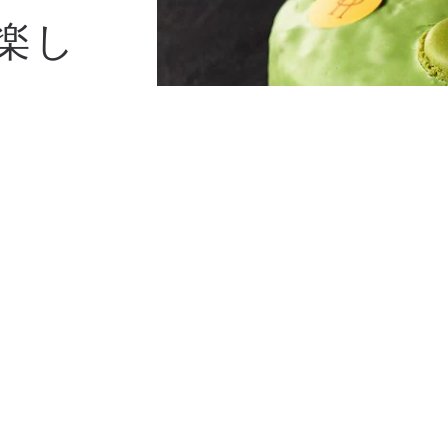
楽し
に、当店では旬
す。冬、秋、
。 京都の美しい
す